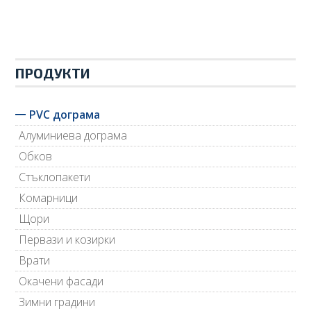
ПРОДУКТИ
PVC дограма
Алуминиева дограма
Обков
Стъклопакети
Комарници
Щори
Первази и козирки
Врати
Окачени фасади
Зимни градини