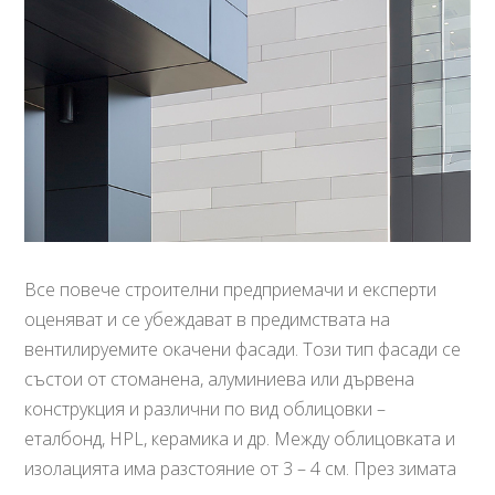
Все повече строителни предприемачи и експерти
оценяват и се убеждават в предимствата на
вентилируемите окачени фасади. Този тип фасади се
състои от стоманена, алуминиева или дървена
конструкция и различни по вид облицовки –
еталбонд, HPL, керамика и др. Между облицовката и
изолацията има разстояние от 3 – 4 см. През зимата