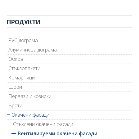
ПРОДУКТИ
PVC дограма
Алуминиева дограма
Обков
Стъклопакети
Комарници
Щори
Первази и козирки
Врати
Окачени фасади
Стъклени окачени фасади
Вентилируеми окачени фасади