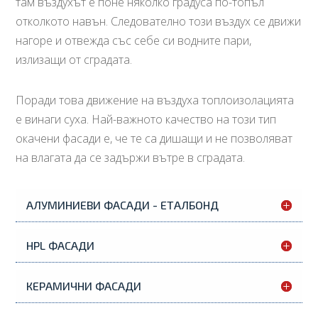
там въздухът е поне няколко градуса по-топъл
отколкото навън. Следователно този въздух се движи
нагоре и отвежда със себе си водните пари,
излизащи от сградата.
Поради това движение на въздуха топлоизолацията
е винаги суха. Най-важното качество на този тип
окачени фасади е, че те са дишащи и не позволяват
на влагата да се задържи вътре в сградата.
АЛУМИНИЕВИ ФАСАДИ - ЕТАЛБОНД
HPL ФАСАДИ
КЕРАМИЧНИ ФАСАДИ