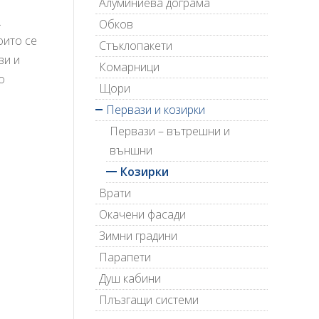
Алуминиева дограма
.
Обков
оито се
Стъклопакети
ви и
Комарници
о
Щори
Первази и козирки
Первази – вътрешни и
външни
Козирки
Врати
Окачени фасади
Зимни градини
Парапети
Душ кабини
Плъзгащи системи