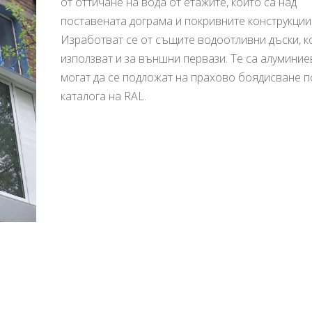
от оттичане на вода от етажите, които са над
поставената дограма и покривните конструкции
Изработват се от същите водоотливни дъски, к
използват и за външни первази. Те са алуминие
могат да се подложат на прахово боядисване п
каталога на RAL.