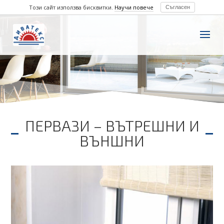
Този сайт използва бисквитки.
Научи повече
Съгласен
ПЕРВАЗИ – ВЪТРЕШНИ И
ВЪНШНИ