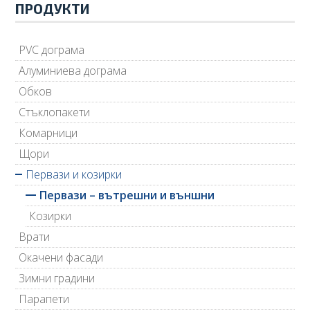
ПРОДУКТИ
PVC дограма
Алуминиева дограма
Обков
Стъклопакети
Комарници
Щори
Первази и козирки
Первази – вътрешни и външни
Козирки
Врати
Окачени фасади
Зимни градини
Парапети