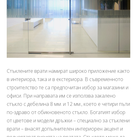
Стъклените врати намират широко приложение както
в интериора, така и в екстериора. В съвременното
строителство те са предпочитан избор за магазини и
офиси. При направата им се използва закалено
стъкло с дебелина 8 мм. и 12 мм., което е четири пъти
по-здраво от обикновеното стъкло. Богатият избор
от цветове и модели дръжки – специално за стъклени
врати – внасят допълнителен интериорен акцент и