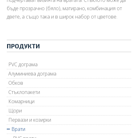
подчертават визията на вратата. Стъклото може да
бъде прозрачно (бяло), матирано, комбинация от
двете, а също така и в широк набор от цветове.
ПРОДУКТИ
PVC дограма
Алуминиева дограма
Обков
Стъклопакети
Комарници
Щори
Первази и козирки
Врати