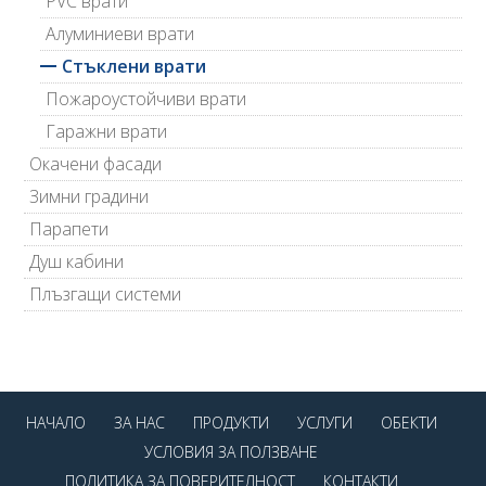
PVC врати
Алуминиеви врати
Стъклени врати
Пожароустойчиви врати
Гаражни врати
Окачени фасади
Зимни градини
Парапети
Душ кабини
Плъзгащи системи
НАЧАЛО
ЗА НАС
ПРОДУКТИ
УСЛУГИ
ОБЕКТИ
УСЛОВИЯ ЗА ПОЛЗВАНЕ
ПОЛИТИКА ЗА ПОВЕРИТЕЛНОСТ
КОНТАКТИ