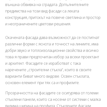
външна обвивка на сградата. Допълнителните
предимства на този вид фасади са леката
конструкция, притокът на повече светлина и простор
и неограничените цветови решения.
Окачената фасада дава възможност да се постигнат
различни форми с яснота и точност на линиите, има
добри звуко и топлоизолационни свойства и всичко
това я прави предпочитан избор за всеки проектант
и архитект. Фасадите се изработват с така
наречените „строителни стъкла“, които в своите
варианти биват много видове. Освен стъклата,
основен елемент при тях са и профилите.
Прозрачността на фасадите се осигурява от големи
стъклени панели, които са носени от системи с малка
видима ширина на профила. Стъклените фасади