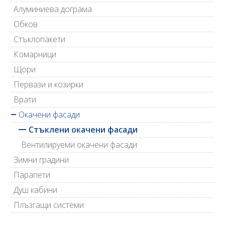
Алуминиева дограма
Обков
Стъклопакети
Комарници
Щори
Первази и козирки
Врати
Окачени фасади
Стъклени окачени фасади
Вентилируеми окачени фасади
Зимни градини
Парапети
Душ кабини
Плъзгащи системи