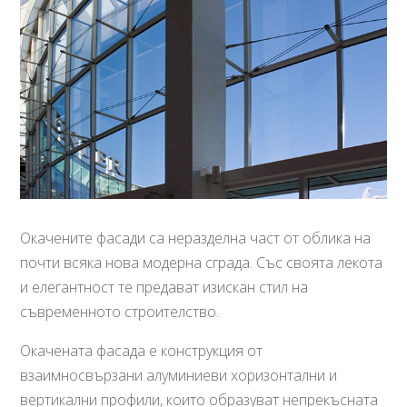
Окачените фасади са неразделна част от облика на
почти всяка нова модерна сграда. Със своята лекота
и елегантност те предават изискан стил на
съвременното строителство.
Окачената фасада е конструкция от
взаимносвързани алуминиеви хоризонтални и
вертикални профили, които образуват непрекъсната