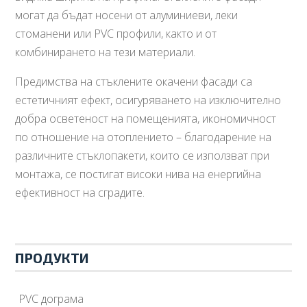
могат да бъдат носени от алуминиеви, леки
стоманени или PVC профили, както и от
комбинирането на тези материали.
Предимства на стъклените окачени фасади са
естетичният ефект, осигуряването на изключително
добра осветеност на помещенията, икономичност
по отношение на отоплението – благодарение на
различните стъклопакети, които се използват при
монтажа, се постигат високи нива на енергийна
ефективност на сградите.
ПРОДУКТИ
PVC дограма